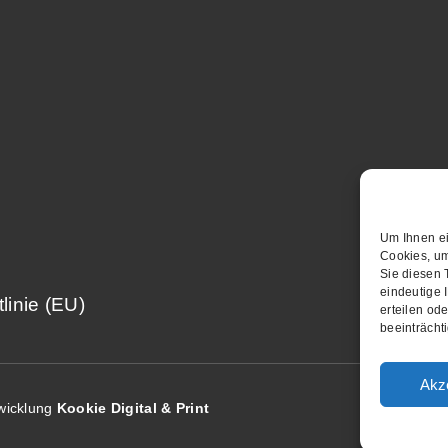
Um Ihnen ei
Cookies, um
Sie diesen 
eindeutige 
linie (EU)
erteilen od
beeinträcht
Akz
twicklung
Kookie Digital & Print